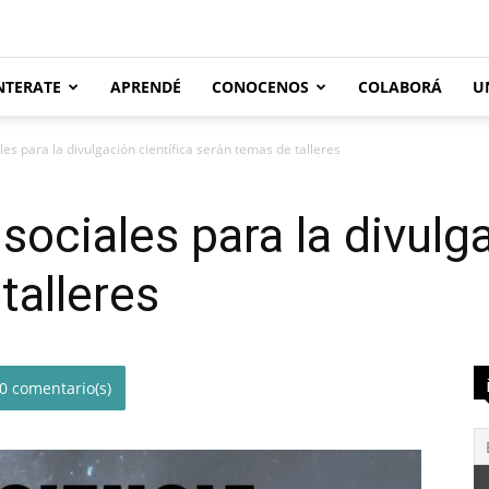
NTERATE
APRENDÉ
CONOCENOS
COLABORÁ
U
es para la divulgación científica serán temas de talleres
ociales para la divulga
talleres
0