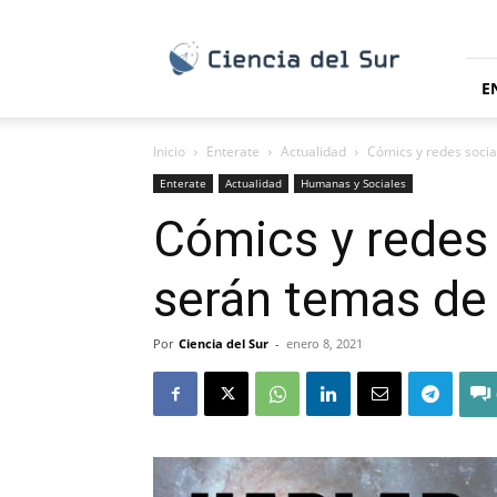
Ciencia
del
Sur
E
Inicio
Enterate
Actualidad
Cómics y redes social
Enterate
Actualidad
Humanas y Sociales
Cómics y redes s
serán temas de 
Por
Ciencia del Sur
-
enero 8, 2021