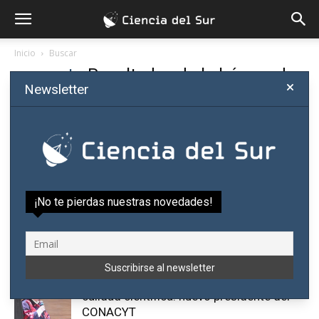
Inicio
Buscar
conacyt
-
Resultados de la búsqueda
Newsletter
Si no estás satisfecho con los resultados, buscá otra vez
CONACYT financiará por primera vez
¡No te pierdas nuestras novedades!
proyectos de comunicación y divulgación
de la ciencia en...
Ciencia del Sur
-
febrero 23, 2024
0
Paraguay necesita acelerar producción y
calidad científica: nuevo presidente del
CONACYT