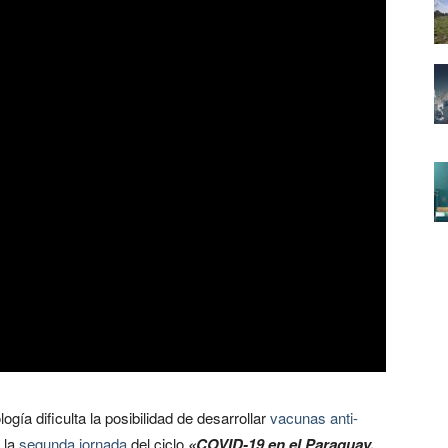
logía dificulta la posibilidad de desarrollar
vacunas anti-
 la
segunda jornada
del ciclo
«COVID-19 en el Paraguay.