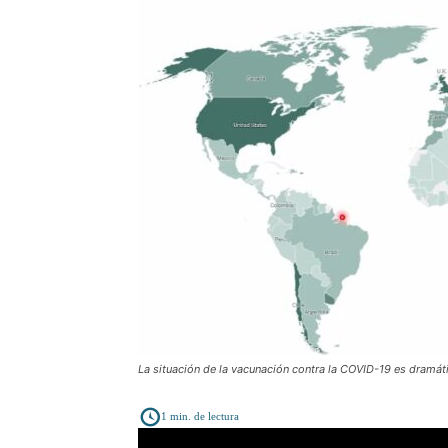
La situación de la vacunación contra la COVID-19 es dramát
1
min. de lectura