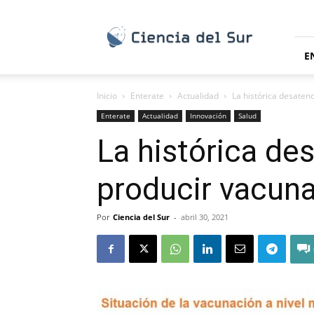
Ciencia
del
Sur
E
Inicio
Enterate
Actualidad
La histórica desatenc
Enterate
Actualidad
Innovación
Salud
La histórica des
producir vacun
Por
Ciencia del Sur
-
abril 30, 2021