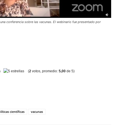
una conferencia sobre las vacunas. El webinario fue presentado por
(
2
votos, promedio:
5,00
de 5)
líticas científicas
vacunas