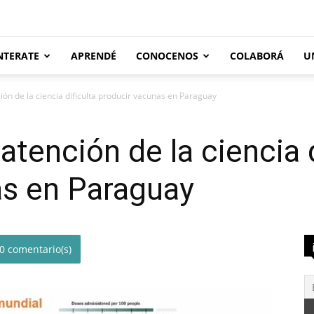
NTERATE
APRENDÉ
CONOCENOS
COLABORÁ
U
ión de la ciencia dificulta producir vacunas en Paraguay
atención de la ciencia d
as en Paraguay
0