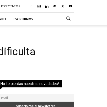
ISSN 2521-2265
NITE
ESCRIBINOS
ificulta
¡No te pierdas nuestras novedades!