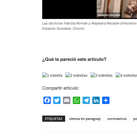
Las doctoras Fabiola Román y Alejandra Recalde ofrecieron 
Eduardo Quintana. (Zoom)
¿Qué te pareció este artículo?
Compartir artículo:
Facebook
Twitter
Email
WhatsApp
Telegram
LinkedIn
Compartir
ETIQUETAS
ciencia en paraguay
coronavirus
po