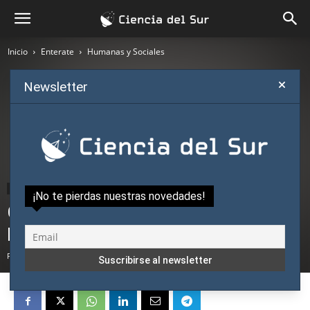
Inicio
Enterate
Humanas y Sociales
Newsletter
Enterate
Humanas y Sociales
Opinión
¡No te pierdas nuestras novedades!
Gramsci y el «progresismo» en la
España de Franco
Por
Dr. José Manuel Rodríguez Pardo
-
marzo 16, 2018