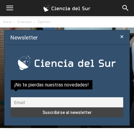
Inicio
Enterate
Opinión
Newsletter
¡No te pierdas nuestras novedades!
Enterate
Opinión
Política científica
Los plutócratas y sus mitos: más allá del
problema de la terna del Conacyt
Por
Dr. Carlos Galeano Ríos
-
diciembre 18, 2019