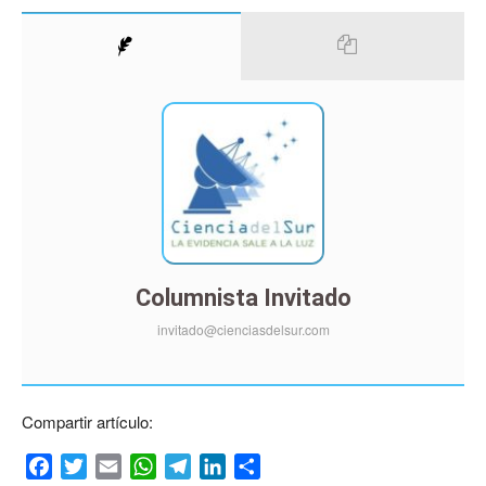
Columnista Invitado
invitado@cienciasdelsur.com
Compartir artículo:
Facebook
Twitter
Email
WhatsApp
Telegram
LinkedIn
Compartir