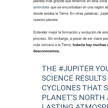
planeta más grande que tenemos en esta zona de
asteroides
que se encontraban en una región ab
donde estaba la Tierra. En otras palabras, Júp
nuestro planeta.
Entender mejor la formación y evolución de est
proceso. Sin embargo, a pesar de ser clave par
más cercano a la Tierra,
todavía hay muchas c
desconocemos.
THE
#JUPITER
YOU
SCIENCE RESULTS
CYCLONES THAT 
PLANET’S NORTH 
LASTING ATMOSP