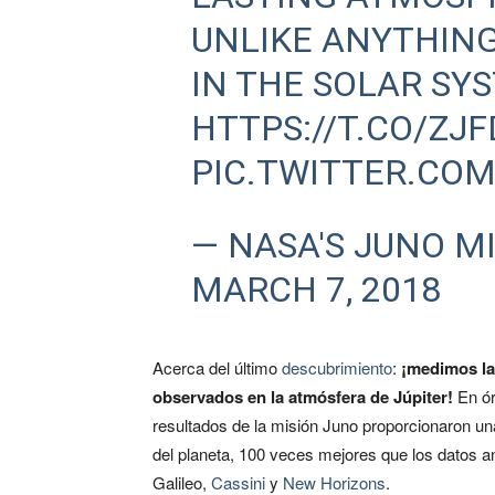
UNLIKE ANYTHIN
IN THE SOLAR SY
HTTPS://T.CO/ZJ
PIC.TWITTER.CO
— NASA'S JUNO M
MARCH 7, 2018
Acerca del último
descubrimiento
:
¡medimos la
observados en la atmósfera de Júpiter!
En ór
resultados de la misión Juno proporcionaron u
del planeta, 100 veces mejores que los datos a
Galileo,
Cassini
y
New Horizons
.