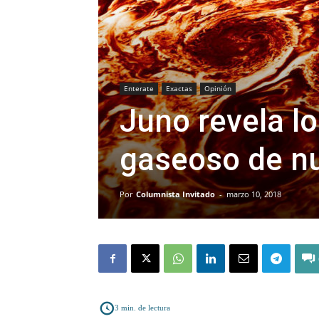
Enterate
Exactas
Opinión
Juno revela lo
gaseoso de nu
Por
Columnista Invitado
-
marzo 10, 2018
3
min. de lectura