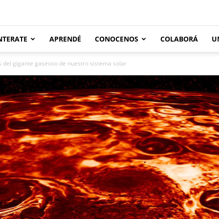
NTERATE
APRENDÉ
CONOCENOS
COLABORÁ
U
os del gigante gaseoso de nuestro sistema solar