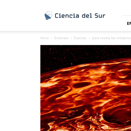
Ciencia
del
Sur
E
Inicio
Enterate
Exactas
Juno revela los misteri