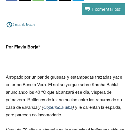
1
5
min. de lectura
Por Flavia Borja*
Arropado por un par de gruesas y estampadas frazadas yace
enfermo Beneto Vera. El sol se yergue sobre Karcha Bahlut,
anunciando los 40 °C que alcanzará ese día, víspera de
primavera. Refilones de luz se cuelan entre las ranuras de su
casa de
karanda’y (
Copernicia alba
)
y le calientan la espalda,
pero parecen no incomodarle.
Vera, de 70 años y chamán de la comunidad indígena yshir, se