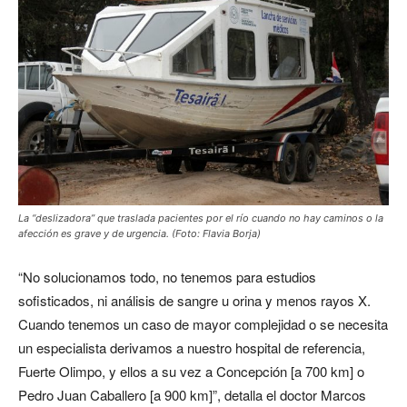
La “deslizadora” que traslada pacientes por el río cuando no hay caminos o la
afección es grave y de urgencia. (Foto: Flavia Borja)
“No solucionamos todo, no tenemos para estudios
sofisticados, ni análisis de sangre u orina y menos rayos X.
Cuando tenemos un caso de mayor complejidad o se necesita
un especialista derivamos a nuestro hospital de referencia,
Fuerte Olimpo, y ellos a su vez a Concepción [a 700 km] o
Pedro Juan Caballero [a 900 km]”, detalla el doctor Marcos