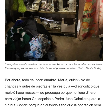
Evangelina cuenta con los medicamentos básicos para tratar afecciones leves.
Espera que pronto su casa deje de ser el puesto de salud. (Foto: Flavia Borja)
Por ahora, todo es incertidumbre. María, quien vive de
changas y sufre de piedras en la vesícula —diagnóstico que
recibió hace meses— se preocupa porque no tiene dinero
para viajar hasta Concepción o Pedro Juan Caballero para la
cirugía. Sonríe porque en el fondo sabe que la operación será