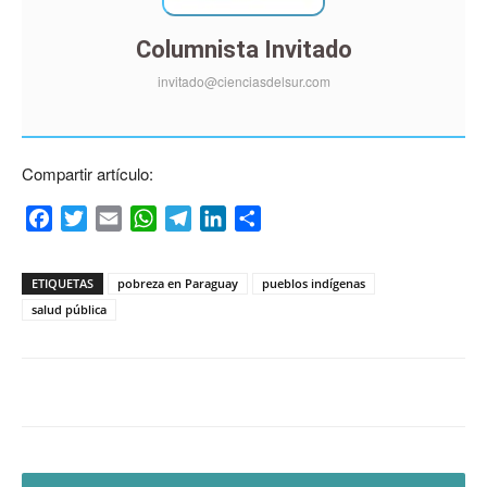
Columnista Invitado
invitado@cienciasdelsur.com
Compartir artículo:
Facebook
Twitter
Email
WhatsApp
Telegram
LinkedIn
Compartir
ETIQUETAS
pobreza en Paraguay
pueblos indígenas
salud pública