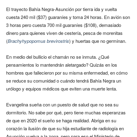
El trayecto Bahía Negra-Asunción por tierra ida y vuelta
cuesta 240 mil ($37) guaraníes y toma 24 horas. En avión son
3 horas pero cuesta 700 mil guaraníes ($108), demasiado
dinero para quienes viven de cestería, pesca de morenitas
(
Brachyhypopomus brevirostris
) y huertas que no germinan.
En medio del bullicio el chamán no se inmuta. ¿Qué
pensamientos lo mantendrán aletargado? Quizás en los
hombres que fallecieron por su misma enfermedad, en cómo
se reduce su comunidad o cuándo tendrá Bahía Negra un
urólogo y equipos médicos que eviten una muerte lenta.
Evangelina sueña con un puesto de salud que no sea su
dormitorio. No sabe por qué, pero tiene muchas esperanzas
de que en 2020 el sueño se haga realidad. Abriga en su
corazón la ilusión de que su hija estudiante de radiología en
Asunción vuelva a la zona, pero para eso el Ministerio de